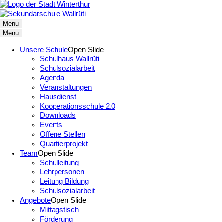
Menu
Menu
Unsere Schule
Open Slide
Schulhaus Wallrüti
Schulsozialarbeit
Agenda
Veranstaltungen
Hausdienst
Kooperationsschule 2.0
Downloads
Events
Offene Stellen
Quartierprojekt
Team
Open Slide
Schulleitung
Lehrpersonen
Leitung Bildung
Schulsozialarbeit
Angebote
Open Slide
Mittagstisch
Förderung