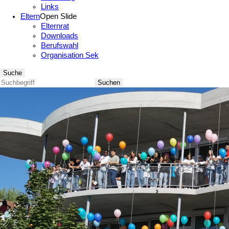
Links
Eltern
Open Slide
Elternrat
Downloads
Berufswahl
Organisation Sek
Suche
Suchen