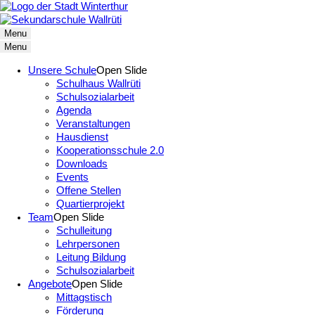
Menu
Menu
Unsere Schule
Open Slide
Schulhaus Wallrüti
Schulsozialarbeit
Agenda
Veranstaltungen
Hausdienst
Kooperationsschule 2.0
Downloads
Events
Offene Stellen
Quartierprojekt
Team
Open Slide
Schulleitung
Lehrpersonen
Leitung Bildung
Schulsozialarbeit
Angebote
Open Slide
Mittagstisch
Förderung