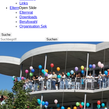
Links
Eltern
Open Slide
Elternrat
Downloads
Berufswahl
Organisation Sek
Suche
Suchen