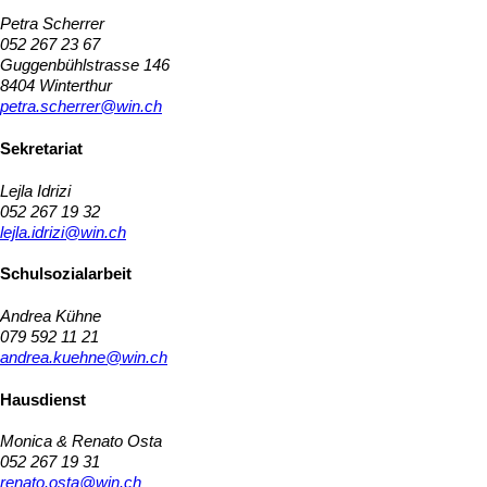
Petra Scherrer
052 267 23 67
Guggenbühlstrasse 146
8404 Winterthur
petra.scherrer@win.ch
Sekretariat
Lejla Idrizi
052 267 19 32
lejla.idrizi@win.ch
Schulsozialarbeit
Andrea Kühne
079 592 11 21
andrea.kuehne@win.ch
Hausdienst
Monica & Renato Osta
052 267 19 31
renato.osta@win.ch