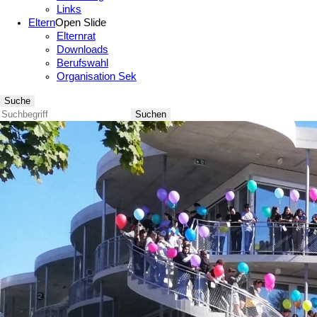
Links
Eltern
Open Slide
Elternrat
Downloads
Berufswahl
Organisation Sek
Suche
Suchen